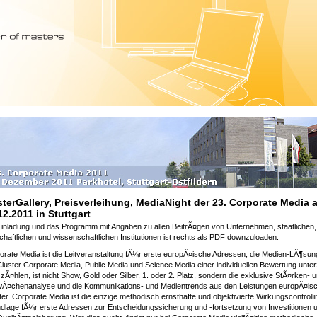
terGallery, Preisverleihung, MediaNight der 23. Corporate Media 
12.2011 in Stuttgart
Einladung und das Programm mit Angaben zu allen BeitrÃ¤gen von Unternehmen, staatlichen,
chaftlichen und wissenschaftlichen Institutionen ist rechts als PDF downzuloaden.
orate Media ist die Leitveranstaltung fÃ¼r erste europÃ¤ische Adressen, die Medien-LÃ¶su
Cluster Corporate Media, Public Media und Science Media einer individuellen Bewertung unterz
Ã¤hlen, ist nicht Show, Gold oder Silber, 1. oder 2. Platz, sondern die exklusive StÃ¤rken- 
Ã¤chenanalyse und die Kommunikations- und Medientrends aus den Leistungen europÃ¤is
er. Corporate Media ist die einzige methodisch ernsthafte und objektivierte Wirkungscontrolli
dlage fÃ¼r erste Adressen zur Entscheidungssicherung und -fortsetzung von Investitionen 