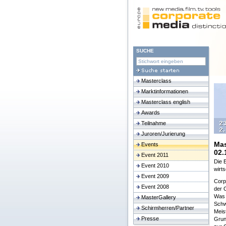
SUCHE
Masterclass
Marktinformationen
Masterclass english
Awards
Teilnahme
Juroren/Jurierung
Mas
Events
02.
Event 2011
Die 
Event 2010
wirts
Event 2009
Corp
Event 2008
der 
Was z
MasterGallery
Schw
Schirmherren/Partner
Meist
Presse
Grun