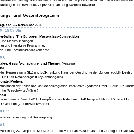
ualitÃ¤tssicherung. Wer dies sucht, findet nur bei Corporate Media vielfÃ¤ltige methodische
instellungen und hÃ¶chste AnsprÃ¼che an ausgewÃ¤hlte Bewerter.
gungs- und Gesamtprogramm
tag, den 02. Dezember 2011
0 - 18.05 Uhr
erGallery: The European Masterclass-Competition
- und MedienlÃ¶sungen,
rnet und interaktive Programme,
en- und Kommunikationskonzepte
0 Uhr
akte, GesprÃ¤chspartner und Themen
(Auszug)
ic:
 der Repression in SBZ und DDR, Stiftung Haus der Geschichte der Bundesrepublik Deutsch
, Dr. Ruth Rosenberger (Projektmanagerin)
orate, Medien:
unikation der Zellen â€“ Die Osseointegration, interActive Systems GmbH, Berlin, Dr. Mark
hke (GeschÃ¤ftsfÃ¼hrer)
nce:
pean Inventor Award 2011 / EuropÃ¤isches Patentamt, G+K Filmproduktions AG, Frankfurt,
er Gehrisch (GeschÃ¤ftsfÃ¼hrer)
0 Uhr
ee Preisverleihung und Sektempfang
0 Uhr
sverleihung 23. Corporate Media 2011 – The European Masterclass und Get-together MediaN