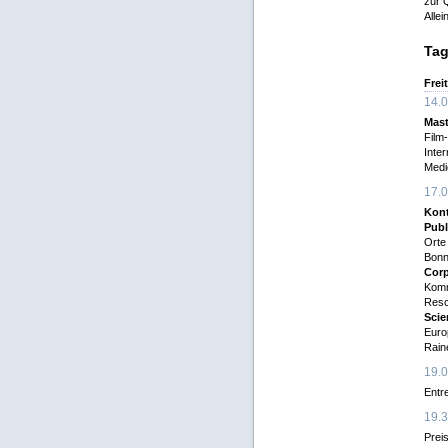
zur Q
Alle
Ta
Frei
14.0
Mast
Film
Inte
Medi
17.0
Kont
Publ
Orte
Bonn
Corp
Komm
Resc
Scie
Euro
Rain
19.0
Entr
19.3
Prei