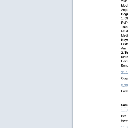
2011
Mode
Ange
Beg
1. O
Rolf
Tren
Mast
Medi
Keyn
Erst
Amma
2. T
Klau
Hein
Bund
21.1
Corp
0.30
Ende
Sams
11.0
Besu
(ges
11.0