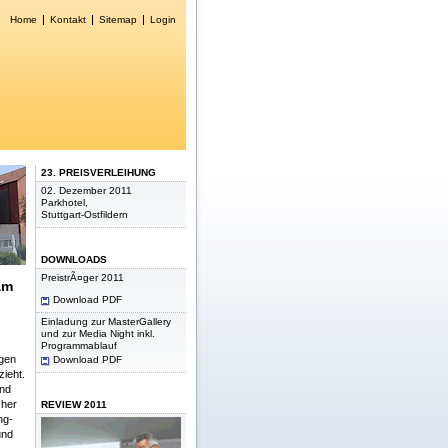
Home
Kontakt
Sitemap
Login
23. PREISVERLEIHUNG
02. Dezember 2011
Parkhotel,
Stuttgart-Ostfildern
DOWNLOADS
PreistrÃ¤ger 2011
am
Download PDF
Einladung zur MasterGallery
und zur Media Night inkl.
Programmablauf
ngen
Download PDF
ieht.
und
cher
REVIEW 2011
ng-
und