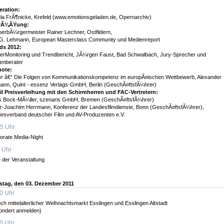
ration:
la FrÃ¶nicke, Krefeld (www.emotionsgeladen.de, Opernarchiv)
rÃ¼ÃŸung:
berbÃ¼rgermeister Rainer Lechner, Ostfildern,
 G. Lehmann, European Masterclass Community und Medienreport
ds 2012:
erMonitoring und Trendbericht, JÃ¼rgen Faust, Bad Schwalbach, Jury-Sprecher und
enberater
ote:
er â€“ Die Folgen von Kommunikationskompetenz im europÃ¤ischen Wettbewerb, Alexander
nn, Quint - essenz Verlags-GmbH, Berlin (GeschÃ¤ftsfÃ¼hrer)
eil Preisverleihung mit den Schirmherren und FAC-Vertretern:
s Bock-MÃ¼ller, szenaris GmbH, Bremen (GeschÃ¤ftsfÃ¼hrer)
z-Joachim Herrmann, Konferenz der Landesfilmdienste, Bonn (GeschÃ¤ftsfÃ¼hrer),
esverband deutscher Film und AV-Produzenten e.V.
5 Uhr
orate Media-Night
 Uhr
 der Veranstaltung
tag, den 03. Dezember 2011
0 Uhr
ch mittelalterlicher Weihnachtsmarkt Esslingen und Esslingen Altstadt
ondert anmelden)
0 Uhr