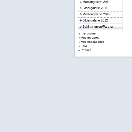
Mediengalerie 2011
Bildergalerie 2011
Mediengalerie 2012
Bildergalerie 2012
Schirmherren/Partner
Presse
Impressum
Medienreport
Medienakademie
FdM
Partner